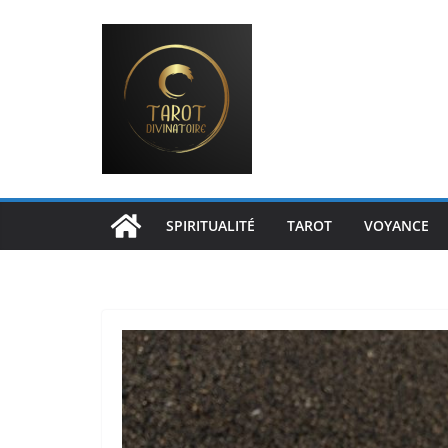
Passer
au
contenu
SPIRITUALITÉ
TAROT
VOYANCE