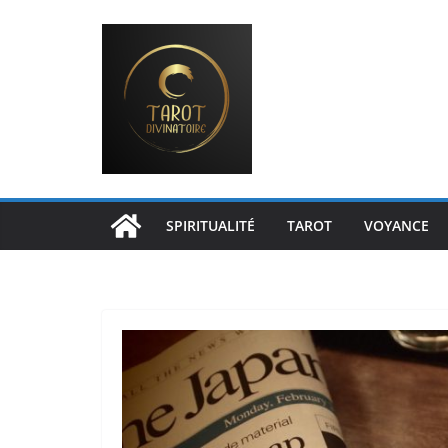
Passer
au
contenu
SPIRITUALITÉ
TAROT
VOYANCE