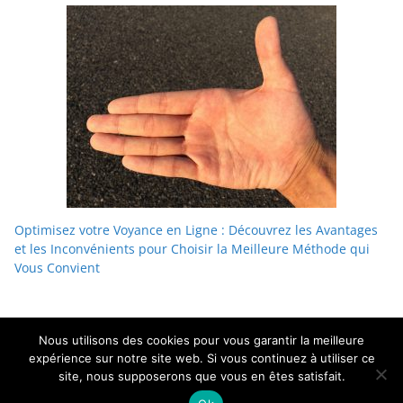
Optimisez votre Voyance en Ligne : Découvrez les Avantages
et les Inconvénients pour Choisir la Meilleure Méthode qui
Vous Convient
Nous utilisons des cookies pour vous garantir la meilleure
expérience sur notre site web. Si vous continuez à utiliser ce
site, nous supposerons que vous en êtes satisfait.
Copyright © 2026 . Tous droits réservés.